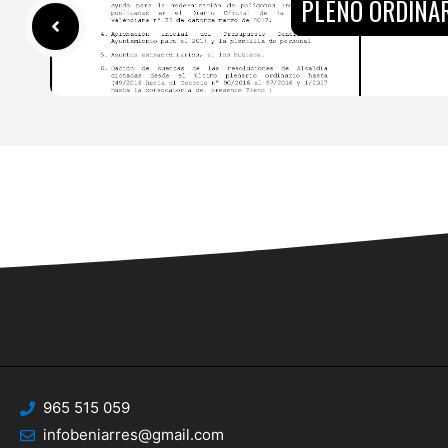
PLENO ORDINAR
965 515 059
infobeniarres@gmail.com