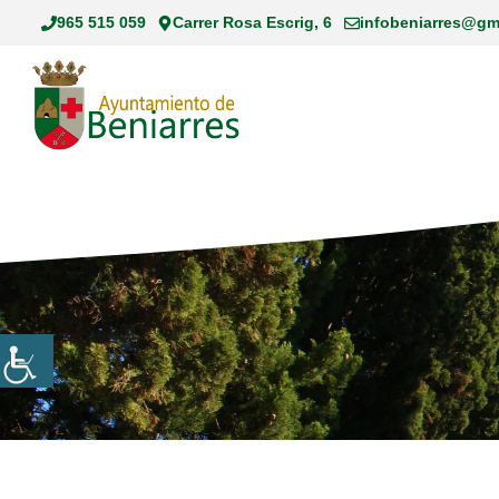
Saltar
965 515 059
Carrer Rosa Escrig, 6
infobeniarres@gm
al
contenido