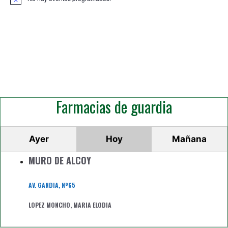
A
v
i
s
o
Farmacias de guardia
Ayer
Hoy
Mañana
MURO DE ALCOY
AV. GANDIA, Nº65
LOPEZ MONCHO, MARIA ELODIA