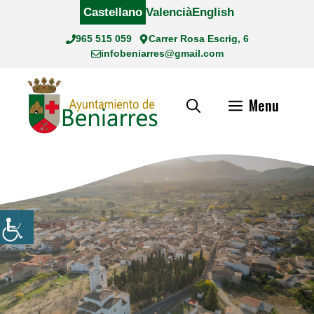
Saltar
Castellano
Valencià
English
al
965 515 059
Carrer Rosa Escrig, 6
contenido
infobeniarres@gmail.com
Menu