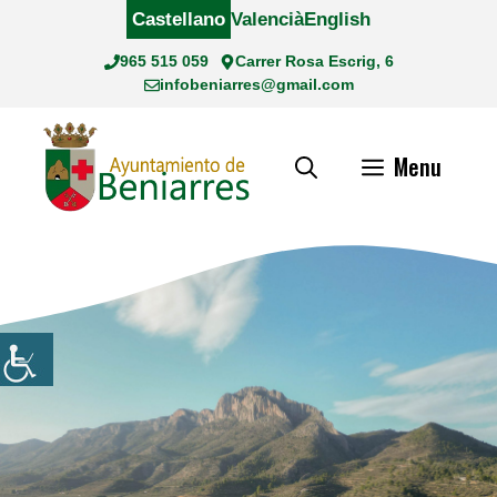
Saltar
Castellano
Valencià
English
al
965 515 059
Carrer Rosa Escrig, 6
contenido
infobeniarres@gmail.com
Menu