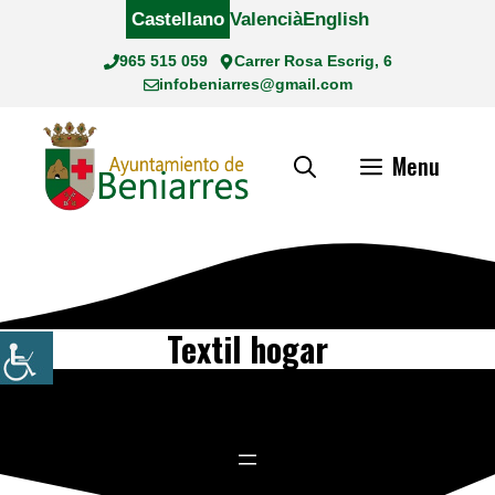
Saltar
Castellano
Valencià
English
al
965 515 059
Carrer Rosa Escrig, 6
contenido
infobeniarres@gmail.com
Menu
Textil hogar