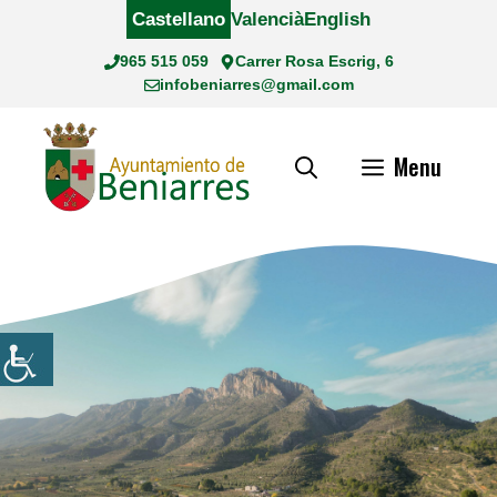
Saltar
Castellano
Valencià
English
al
965 515 059
Carrer Rosa Escrig, 6
contenido
infobeniarres@gmail.com
Menu