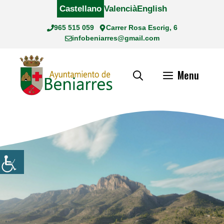
Saltar
Castellano
Valencià
English
al
965 515 059
Carrer Rosa Escrig, 6
contenido
infobeniarres@gmail.com
Menu