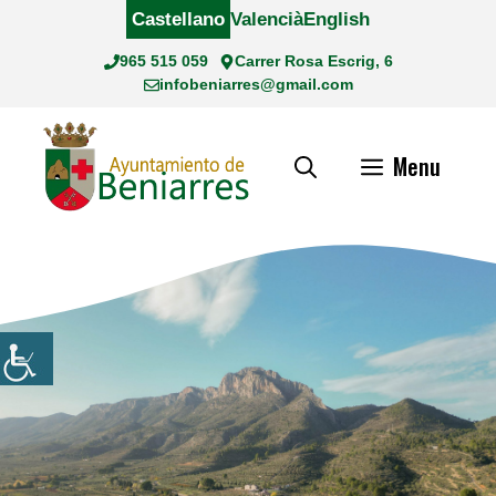
Saltar
Castellano
Valencià
English
al
965 515 059
Carrer Rosa Escrig, 6
contenido
infobeniarres@gmail.com
Menu