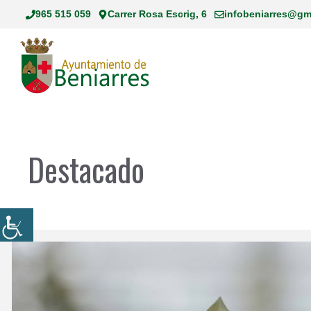
Saltar
965 515 059
Carrer Rosa Escrig, 6
infobeniarres@gm
al
contenido
Destacado