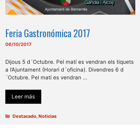
Feria Gastronómica 2017
06/10/2017
Dijous 5 d´Octubre. Pel matí es vendran els tiquets
a l’Ajuntament (Horari d´oficina). Divendres 6 d
´Octubre. Pel matí es vendran …
Leer más
Categorías
Destacado
,
Noticias