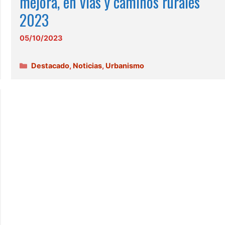
mejora, en vías y caminos rurales
2023
05/10/2023
Categorías
Destacado
,
Noticias
,
Urbanismo