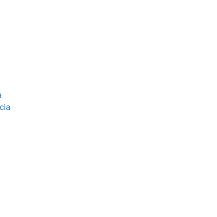
a
cia