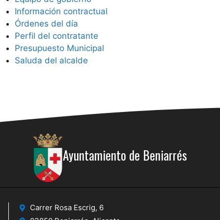
Información contractual
Órdenes del día
Perfil del contratante
Presupuesto Municipal
Saluda del alcalde
Ayuntamiento de Beniarrés
Carrer Rosa Escrig, 6