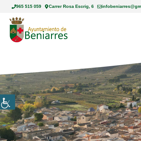
Saltar
965 515 059
Carrer Rosa Escrig, 6
infobeniarres@gm
al
contenido