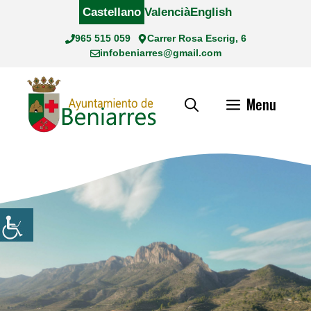
Saltar
Castellano
Valencià
English
al
965 515 059
Carrer Rosa Escrig, 6
contenido
infobeniarres@gmail.com
Menu