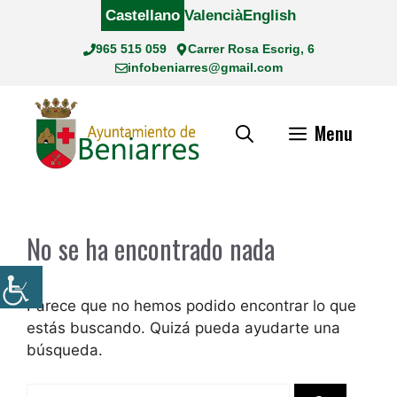
Saltar
Castellano
Valencià
English
al
965 515 059
Carrer Rosa Escrig, 6
contenido
infobeniarres@gmail.com
Menu
No se ha encontrado nada
Parece que no hemos podido encontrar lo que
estás buscando. Quizá pueda ayudarte una
búsqueda.
Buscar: