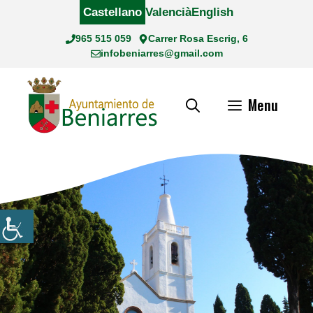
Saltar
Castellano
Valencià
English
al
965 515 059
Carrer Rosa Escrig, 6
contenido
infobeniarres@gmail.com
Menu