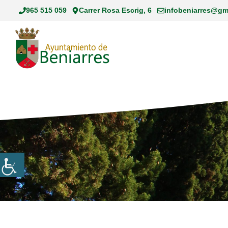
Saltar
965 515 059
Carrer Rosa Escrig, 6
infobeniarres@gm
al
contenido