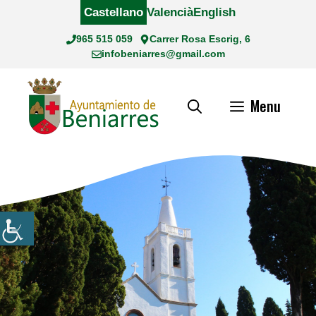
Saltar
Castellano
Valencià
English
al
965 515 059
Carrer Rosa Escrig, 6
contenido
infobeniarres@gmail.com
Menu