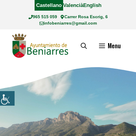
Saltar
Castellano
Valencià
English
al
965 515 059
Carrer Rosa Escrig, 6
contenido
infobeniarres@gmail.com
Menu