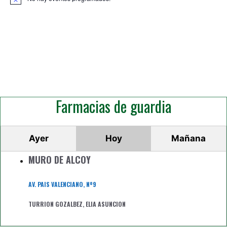
A
v
i
s
o
Farmacias de guardia
Ayer
Hoy
Mañana
MURO DE ALCOY
AV. PAIS VALENCIANO, Nº9
TURRION GOZALBEZ, ELIA ASUNCION