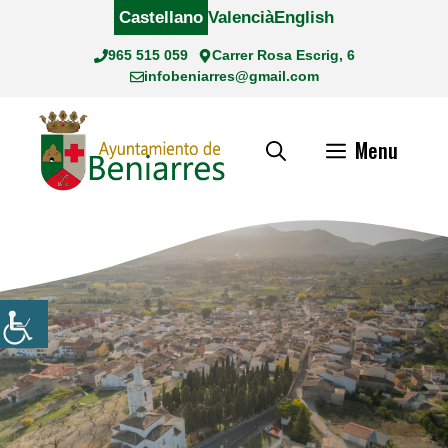
Saltar
Castellano
Valencià
English
al
965 515 059
Carrer Rosa Escrig, 6
contenido
infobeniarres@gmail.com
Menu