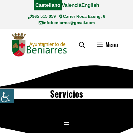
Saltar
Castellano
Valencià
English
al
965 515 059
Carrer Rosa Escrig, 6
contenido
infobeniarres@gmail.com
Menu
Servicios