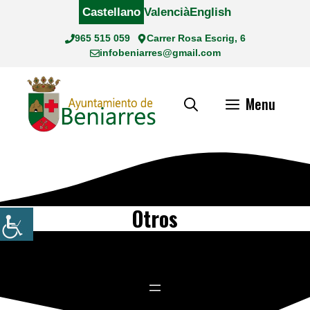
Saltar
Castellano
Valencià
English
al
965 515 059
Carrer Rosa Escrig, 6
contenido
infobeniarres@gmail.com
Menu
Otros