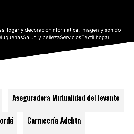
es
Hogar y decoración
Informática, imagen y sonido
eluquerías
Salud y belleza
Servicios
Textil hogar
Aseguradora Mutualidad del levante
Jordá
Carnicería Adelita