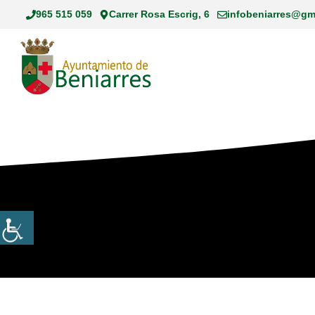
Saltar
965 515 059
Carrer Rosa Escrig, 6
infobeniarres@gm
al
contenido