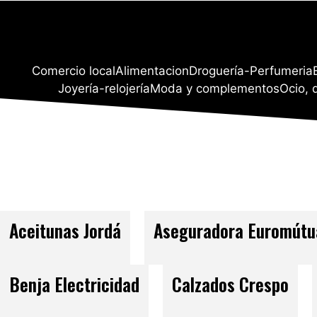
Comercio local
Alimentacion
Droguería-Perfumeria
Joyería-relojería
Moda y complementos
Ocio, 
Aceitunas Jordá
Aseguradora Euromútu
Benja Electricidad
Calzados Crespo