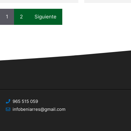
1
2
Siguiente
965 515 059
infobeniarres@gmail.com