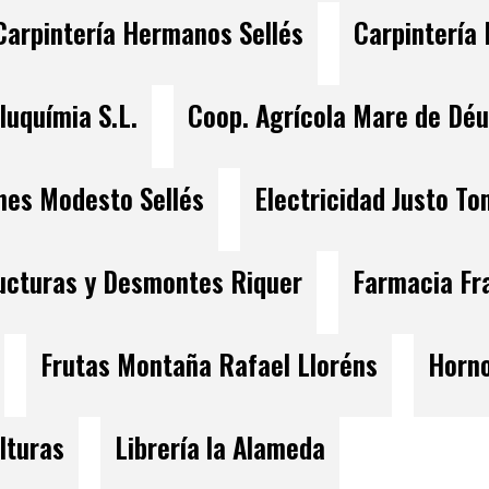
Carpintería Hermanos Sellés
Carpintería 
luquímia S.L.
Coop. Agrícola Mare de Dé
ones Modesto Sellés
Electricidad Justo T
ucturas y Desmontes Riquer
Farmacia Fr
Frutas Montaña Rafael Lloréns
Horno
lturas
Librería la Alameda