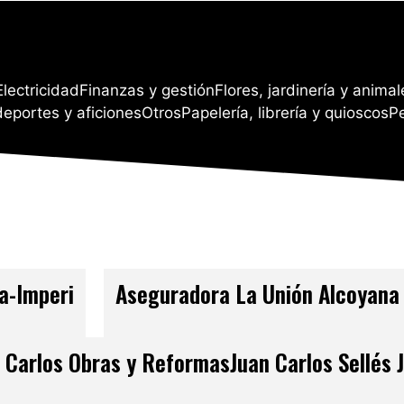
Electricidad
Finanzas y gestión
Flores, jardinería y animal
deportes y aficiones
Otros
Papelería, librería y quioscos
P
a-Imperi
Aseguradora La Unión Alcoyana
Carlos Obras y ReformasJuan Carlos Sellés 