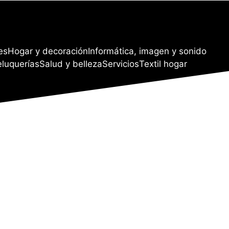
es
Hogar y decoración
Informática, imagen y sonido
eluquerías
Salud y belleza
Servicios
Textil hogar