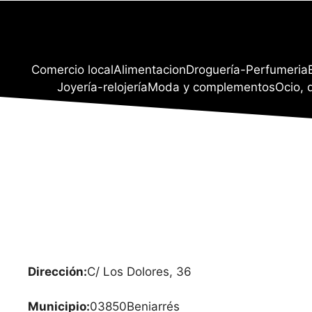
Comercio local
Alimentacion
Droguería-Perfumeria
Joyería-relojería
Moda y complementos
Ocio, 
Dirección:
C/ Los Dolores, 36
Municipio:
03850
Beniarrés