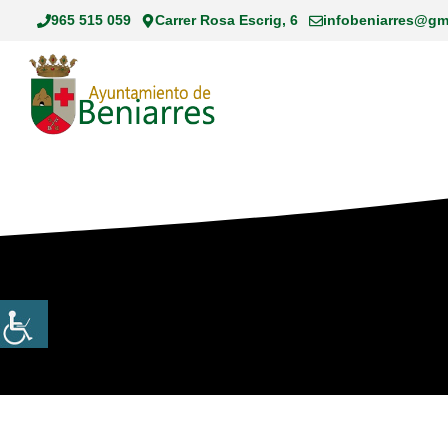
Saltar
965 515 059
Carrer Rosa Escrig, 6
infobeniarres@gm
al
contenido