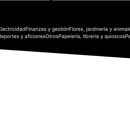
Electricidad
Finanzas y gestión
Flores, jardinería y animal
deportes y aficiones
Otros
Papelería, librería y quioscos
P